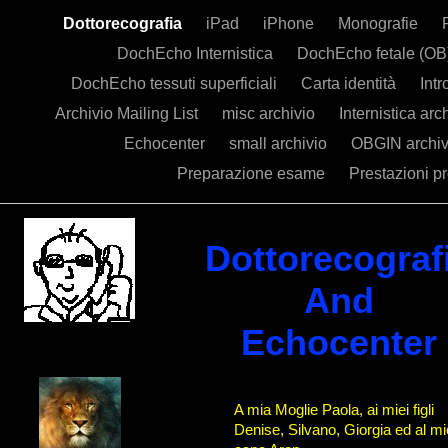
Dottorecografia
iPad
iPhone
Monografie
DochEcho Internistica
DochEcho fetale (OB
DochEcho tessuti superficiali
Carta identità
Int
Archivio Mailing List
misc archivio
Internistica arc
Echocenter
small archivio
OBGIN archi
Preparazione esame
Prestazioni pr
Dottorecograf
And
Echocenter
A mia Moglie Paola, ai miei figli
Denise, Silvano, Giorgia ed al mi