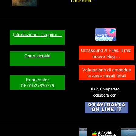
cane Aron...
I
ntroduzione - Leggimi ...
Carta identità
Echocenter
PI: 01027630779